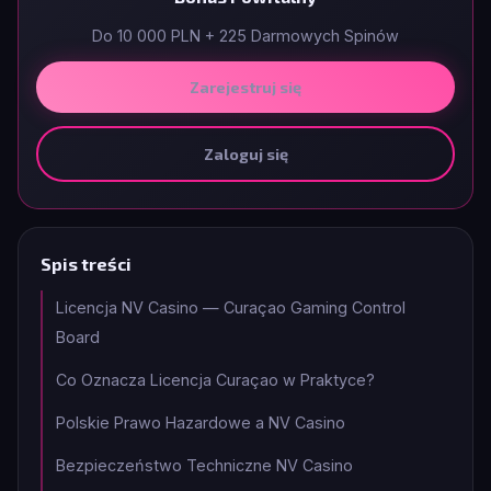
Do 10 000 PLN + 225 Darmowych Spinów
Zarejestruj się
Zaloguj się
Spis treści
Licencja NV Casino — Curaçao Gaming Control
Board
Co Oznacza Licencja Curaçao w Praktyce?
Polskie Prawo Hazardowe a NV Casino
Bezpieczeństwo Techniczne NV Casino