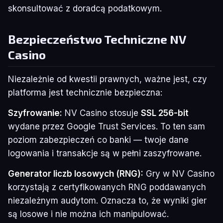
skonsultować z doradcą podatkowym.
Bezpieczeństwo Techniczne NV
Casino
Niezależnie od kwestii prawnych, ważne jest, czy
platforma jest technicznie bezpieczna:
Szyfrowanie:
NV Casino stosuje
SSL 256-bit
wydane przez Google Trust Services. To ten sam
poziom zabezpieczeń co banki — twoje dane
logowania i transakcje są w pełni zaszyfrowane.
Generator liczb losowych (RNG):
Gry w NV Casino
korzystają z certyfikowanych RNG poddawanych
niezależnym audytom. Oznacza to, że wyniki gier
są losowe i nie można ich manipulować.