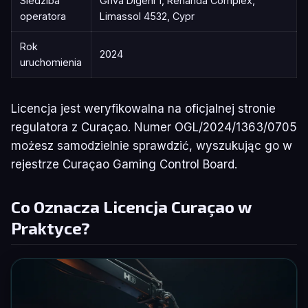
Siedziba
Griva Digeni 1, Renanda Complex,
operatora
Limassol 4532, Cypr
Rok
2024
uruchomienia
Licencja jest weryfikowalna na oficjalnej stronie
regulatora z Curaçao. Numer OGL/2024/1363/0705
możesz samodzielnie sprawdzić, wyszukując go w
rejestrze Curaçao Gaming Control Board.
Co Oznacza Licencja Curaçao w
Praktyce?