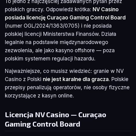
To jedno z najczęściej zadawanych pytań przez
Logowanie
polskich graczy. Odpowiedź krótka:
NV Casino
posiada licencję Curaçao Gaming Control Board
Wypłata
(numer OGL/2024/1363/0705) i nie posiada
polskiej licencji Ministerstwa Finansów. Działa
Aplikacja
legalnie na podstawie międzynarodowego
zezwolenia, ale jako kasyno offshore — poza
Legalność
polskim systemem regulacji hazardu.
Gry
Najważniejsze, co musisz wiedzieć: granie w NV
Casino z Polski
nie jest karalne dla gracza
. Polskie
Opinie
przepisy penalizują operatorów, nie osoby fizyczne
korzystające z kasyn online.
Saldo bonusowe
Konto
Licencja NV Casino — Curaçao
Gaming Control Board