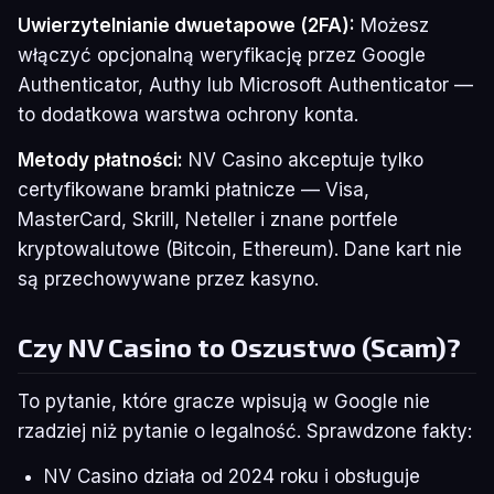
Uwierzytelnianie dwuetapowe (2FA):
Możesz
włączyć opcjonalną weryfikację przez Google
Authenticator, Authy lub Microsoft Authenticator —
to dodatkowa warstwa ochrony konta.
Metody płatności:
NV Casino akceptuje tylko
certyfikowane bramki płatnicze — Visa,
MasterCard, Skrill, Neteller i znane portfele
kryptowalutowe (Bitcoin, Ethereum). Dane kart nie
są przechowywane przez kasyno.
Czy NV Casino to Oszustwo (Scam)?
To pytanie, które gracze wpisują w Google nie
rzadziej niż pytanie o legalność. Sprawdzone fakty:
NV Casino działa od 2024 roku i obsługuje