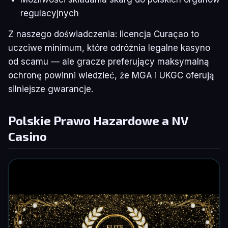
regulacyjnych
Z naszego doświadczenia: licencja Curaçao to
uczciwe minimum, które odróżnia legalne kasyno
od scamu — ale gracze preferujący maksymalną
ochronę powinni wiedzieć, że MGA i UKGC oferują
silniejsze gwarancje.
Polskie Prawo Hazardowe a NV
Casino