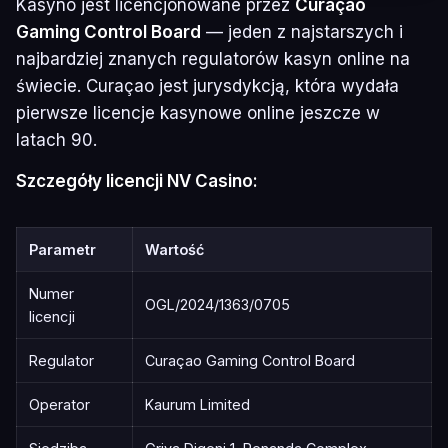
Kasyno jest licencjonowane przez
Curaçao
Gaming Control Board
— jeden z najstarszych i
najbardziej znanych regulatorów kasyn online na
świecie. Curaçao jest jurysdykcją, która wydała
pierwsze licencje kasynowe online jeszcze w
latach 90.
Szczegóły licencji NV Casino:
Parametr
Wartość
Numer
OGL/2024/1363/0705
licencji
Regulator
Curaçao Gaming Control Board
Operator
Kaurum Limited