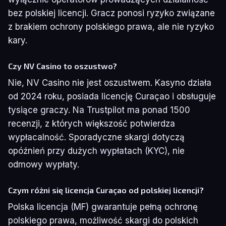
bez polskiej licencji. Gracz ponosi ryzyko związane
z brakiem ochrony polskiego prawa, ale nie ryzyko
kary.
Czy NV Casino to oszustwo?
Nie, NV Casino nie jest oszustwem. Kasyno działa
od 2024 roku, posiada licencję Curaçao i obsługuje
tysiące graczy. Na Trustpilot ma ponad 1500
recenzji, z których większość potwierdza
wypłacalność. Sporadyczne skargi dotyczą
opóźnień przy dużych wypłatach (KYC), nie
odmowy wypłaty.
Czym różni się licencja Curaçao od polskiej licencji?
Polska licencja (MF) gwarantuje pełną ochronę
polskiego prawa, możliwość skargi do polskich